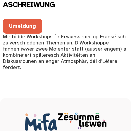
ASCHREIWUNG
Umeldung
Mir bidde Workshops fir Erwuessener op Franséisch
zu verschiddenen Themen un. D’Workshoppe
fannen iwwer zwee Moienter statt (ausser engem) a
kombinéiert spilleresch Aktivitéiten an
Diskussiounen an enger Atmosphär, déi d’Léiere
fërdert.