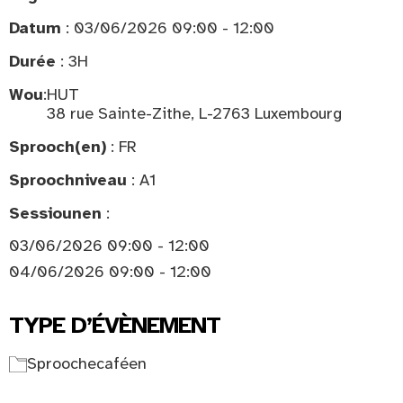
Datum
: 03/06/2026 09:00 - 12:00
Durée
: 3H
Wou
:
HUT
38 rue Sainte-Zithe, L-2763 Luxembourg
Sprooch(en)
: FR
Sproochniveau
: A1
Sessiounen
:
03/06/2026 09:00 - 12:00
04/06/2026 09:00 - 12:00
TYPE D’ÉVÈNEMENT
Sproochecaféen