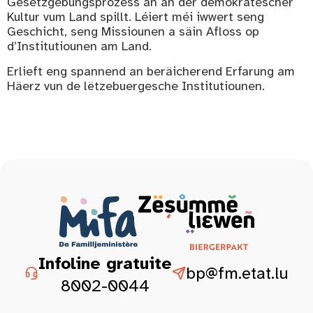
Gesetzgebungsprozess an an der demokratescher
Kultur vum Land spillt. Léiert méi iwwert seng
Geschicht, seng Missiounen a säin Afloss op
d’Institutiounen am Land.
Erlieft eng spannend an beräicherend Erfarung am
Häerz vun de lëtzebuergesche Institutiounen.
Infoline gratuite
bp@fm.etat.lu
8002-0044