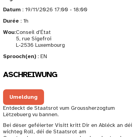
Datum
: 19/11/2026 17:00 - 18:00
Durée
: 1h
Wou
:
Conseil d’État
5, rue Sigefroi
L-2536 Luxembourg
Sprooch(en)
: EN
ASCHREIWUNG
Umeldung
Entdeckt de Staatsrot vum Groussherzogtum
Lëtzebuerg vu bannen.
Bei dëser geféierter Visitt kritt Dir en Abléck an déi
wichteg Roll, déi de Staatsrot am