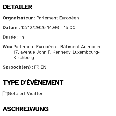
DETAILER
Organisateur
: Parlement Européen
Datum
: 12/12/2026 14:00 - 15:00
Durée
: 1h
Wou
:
Parlement Européen - Bâtiment Adenauer
17, avenue John F. Kennedy, Luxembourg-
Kirchberg
Sprooch(en)
: FR EN
TYPE D’ÉVÈNEMENT
Geféiert Visitten
ASCHREIWUNG