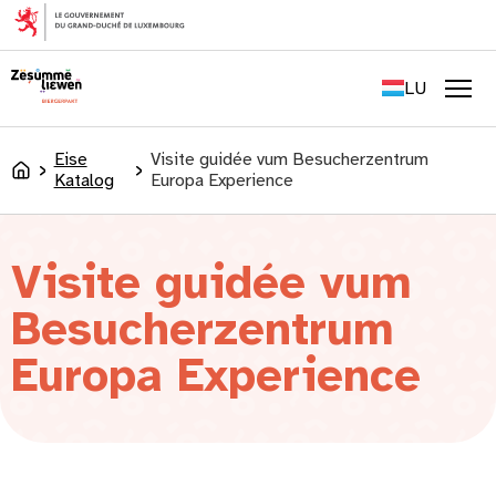
content
FR
EN
LU
DE
Men
Eise
Visite guidée vum Besucherzentrum
Accueil
Katalog
Europa Experience
Visite guidée vum
Besucherzentrum
Europa Experience