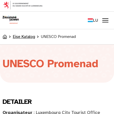
content
FR
EN
LU
DE
Men
Eise Katalog
UNESCO Promenad
Accueil
UNESCO Promenad
DETAILER
Organisateur
: Luxembourg City Tourist Office