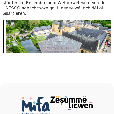
städtescht Ensemble an d’Weltierwelëscht vun der
UNESCO ageschriwwe gouf, genee wéi och déi al
Quartieren.