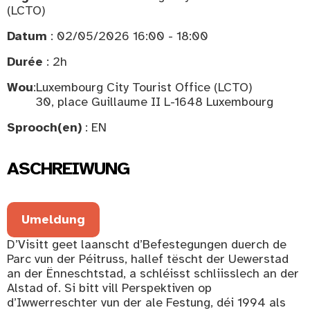
(LCTO)
Datum
: 02/05/2026 16:00 - 18:00
Durée
: 2h
Wou
:
Luxembourg City Tourist Office (LCTO)
30, place Guillaume II L-1648 Luxembourg
Sprooch(en)
: EN
ASCHREIWUNG
Umeldung
D’Visitt geet laanscht d’Befestegungen duerch de
Parc vun der Péitruss, hallef tëscht der Uewerstad
an der Ënneschtstad, a schléisst schliisslech an der
Alstad of. Si bitt vill Perspektiven op
d’Iwwerreschter vun der ale Festung, déi 1994 als