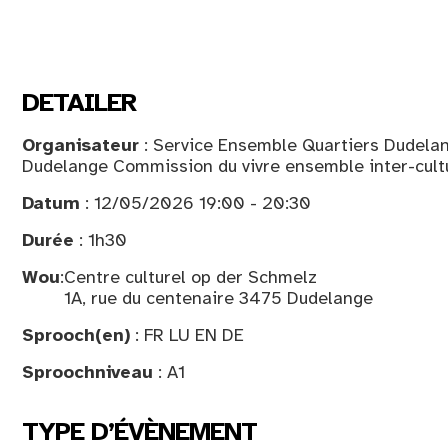
DETAILER
Organisateur
: Service Ensemble Quartiers Dudelan
Dudelange Commission du vivre ensemble inter-cult
Datum
: 12/05/2026 19:00 - 20:30
Durée
: 1h30
Wou
:
Centre culturel op der Schmelz
1A, rue du centenaire 3475 Dudelange
Sprooch(en)
: FR LU EN DE
Sproochniveau
: A1
TYPE D’ÉVÈNEMENT