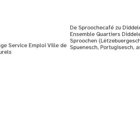
De Sproochecafé zu Diddelen
Ensemble Quartiers Diddele
Sproochen (Lëtzebuergesch, 
ge Service Emploi Ville de
Spuenesch, Portugisesch, a
urels