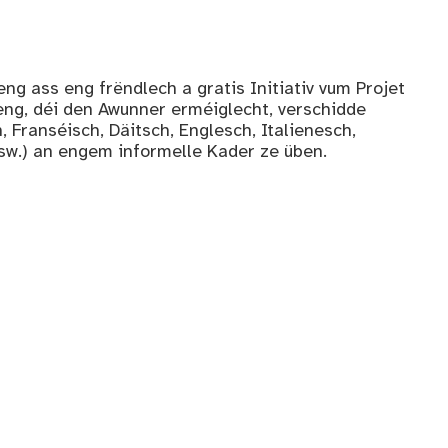
g ass eng frëndlech a gratis Initiativ vum Projet
ng, déi den Awunner erméiglecht, verschidde
Franséisch, Däitsch, Englesch, Italienesch,
sw.) an engem informelle Kader ze üben.