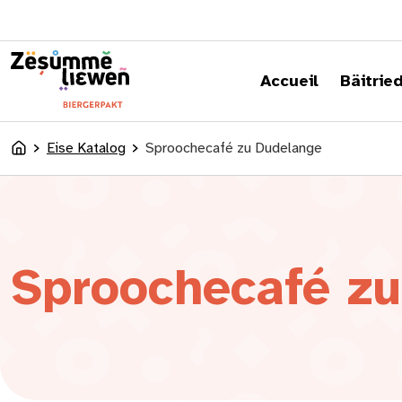
content
Accueil
Bäitrie
Eise Katalog
Sproochecafé zu Dudelange
Accueil
Sproochecafé z