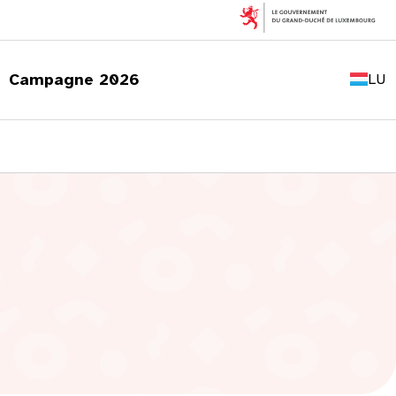
FR
EN
Campagne 2026
LU
DE