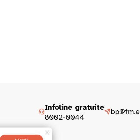
Infoline gratuite
bp@fm.et
8002-0044
Close GDPR Cookie Banner