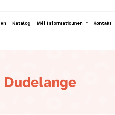
den
Katalog
Méi Informatiounen
Kontakt
u Dudelange