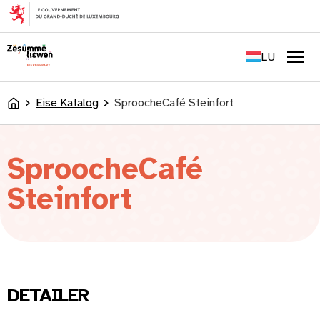
content
FR
EN
LU
DE
Men
Eise Katalog
SproocheCafé Steinfort
Accueil
SproocheCafé
Steinfort
DETAILER