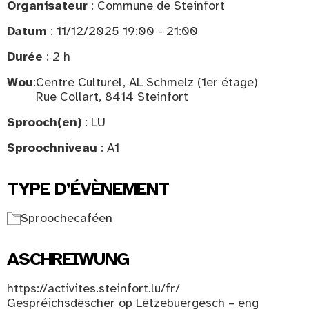
Organisateur
: Commune de Steinfort
Datum
: 11/12/2025 19:00 - 21:00
Durée
: 2 h
Wou
:
Centre Culturel, AL Schmelz (1er étage)
Rue Collart, 8414 Steinfort
Sprooch(en)
: LU
Sproochniveau
: A1
TYPE D’ÉVÈNEMENT
Sproochecaféen
ASCHREIWUNG
https://activites.steinfort.lu/fr/
Gespréichsdëscher op Lëtzebuergesch – eng