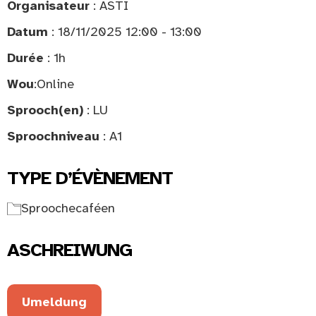
Organisateur
: ASTI
Datum
: 18/11/2025 12:00 - 13:00
Durée
: 1h
Wou
:
Online
Sprooch(en)
: LU
Sproochniveau
: A1
TYPE D’ÉVÈNEMENT
Sproochecaféen
ASCHREIWUNG
Umeldung