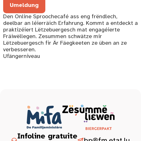
Umeldung
Den Online Sproochecafé ass eng frëndlech,
deelbar an léierräich Erfahrung. Kommt a entdeckt a
praktizéiert Lëtzebuergesch mat engagéierte
Fräiwëllegen. Zesummen schwätze mir
Lëtzebuergesch fir Är Fäegkeeten ze üben an ze
verbesseren.
Ufängerniveau
Infoline gratuite
bp@fm.etat.lu