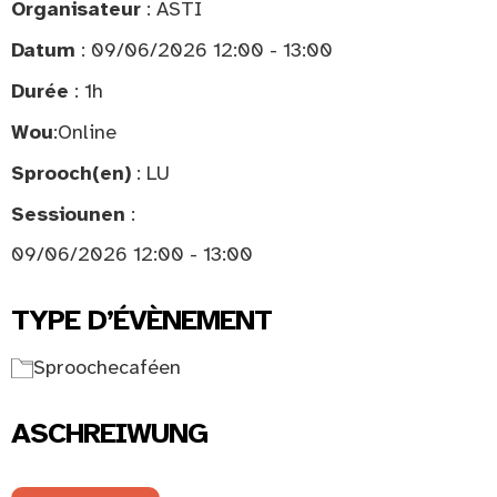
Organisateur
: ASTI
Datum
: 09/06/2026 12:00 - 13:00
Durée
: 1h
Wou
:
Online
Sprooch(en)
: LU
Sessiounen
:
09/06/2026 12:00 - 13:00
TYPE D’ÉVÈNEMENT
Sproochecaféen
ASCHREIWUNG