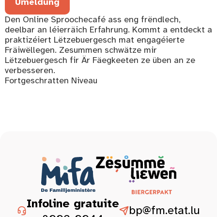
Umeldung
Den Online Sproochecafé ass eng frëndlech,
deelbar an léierräich Erfahrung. Kommt a entdeckt a
praktizéiert Lëtzebuergesch mat engagéierte
Fräiwëllegen. Zesummen schwätze mir
Lëtzebuergesch fir Är Fäegkeeten ze üben an ze
verbesseren.
Fortgeschratten Niveau
Infoline gratuite
bp@fm.etat.lu