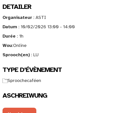
DETAILER
Organisateur
: ASTI
Datum
: 10/02/2026 13:00 - 14:00
Durée
: 1h
Wou
:
Online
Sprooch(en)
: LU
TYPE D’ÉVÈNEMENT
Sproochecaféen
ASCHREIWUNG