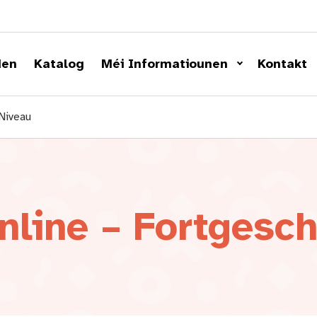
den
Katalog
Méi Informatiounen
Kontakt
Niveau
nline – Fortgesch