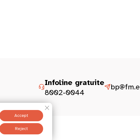
Infoline gratuite
bp@fm.et
8002-0044
Close GDPR Cookie Banner
Accept
istesch Aspekter
Reject