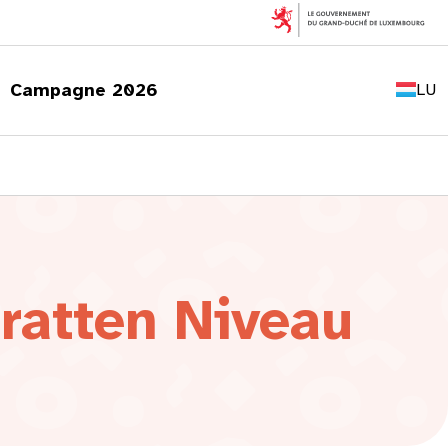
FR
EN
Campagne 2026
LU
DE
ratten Niveau