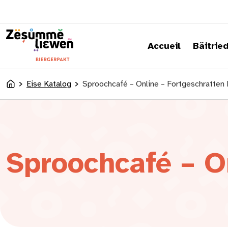
content
Accueil
Bäitrie
Eise Katalog
Sproochcafé – Online – Fortgeschratten 
Accueil
Sproochcafé – O