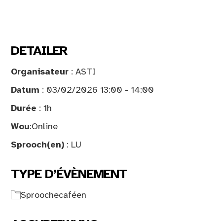
DETAILER
Organisateur
: ASTI
Datum
: 03/02/2026 13:00 - 14:00
Durée
: 1h
Wou
:
Online
Sprooch(en)
: LU
TYPE D’ÉVÈNEMENT
Sproochecaféen