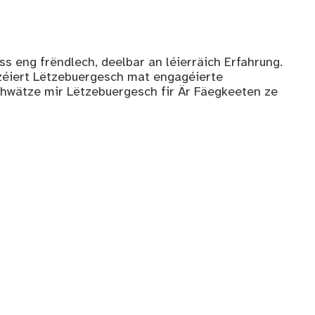
s eng frëndlech, deelbar an léierräich Erfahrung.
zéiert Lëtzebuergesch mat engagéierte
hwätze mir Lëtzebuergesch fir Är Fäegkeeten ze