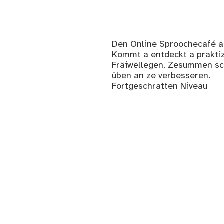
Den Online Sproochecafé as
Kommt a entdeckt a prakti
Fräiwëllegen. Zesummen sc
üben an ze verbesseren.
Fortgeschratten Niveau