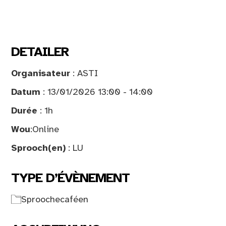
DETAILER
Organisateur
: ASTI
Datum
: 13/01/2026 13:00 - 14:00
Durée
: 1h
Wou
:
Online
Sprooch(en)
: LU
TYPE D’ÉVÈNEMENT
Sproochecaféen