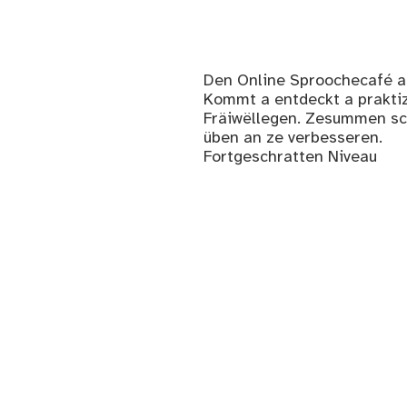
Den Online Sproochecafé as
Kommt a entdeckt a prakti
Fräiwëllegen. Zesummen sc
üben an ze verbesseren.
Fortgeschratten Niveau