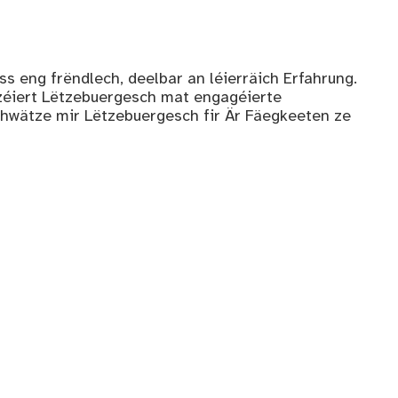
s eng frëndlech, deelbar an léierräich Erfahrung.
zéiert Lëtzebuergesch mat engagéierte
hwätze mir Lëtzebuergesch fir Är Fäegkeeten ze