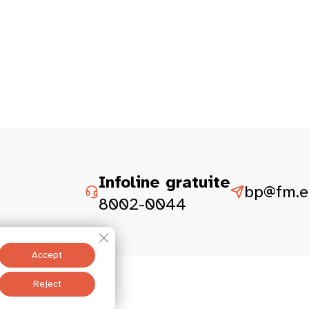
Infoline gratuite
bp@fm.et
8002-0044
Close GDPR Cookie Banner
Accept
istesch Aspekter
Reject