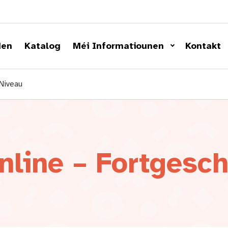
den
Katalog
Méi Informatiounen
Kontakt
Niveau
nline – Fortgesch