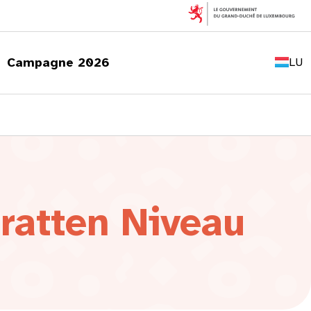
FR
EN
Campagne 2026
LU
DE
ratten Niveau