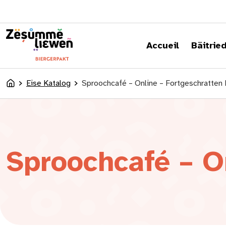
content
Accueil
Bäitrie
Eise Katalog
Sproochcafé – Online – Fortgeschratten 
Accueil
Sproochcafé – O