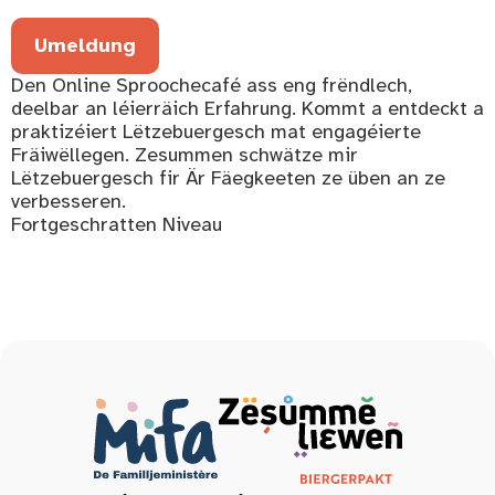
Umeldung
Den Online Sproochecafé ass eng frëndlech,
deelbar an léierräich Erfahrung. Kommt a entdeckt a
praktizéiert Lëtzebuergesch mat engagéierte
Fräiwëllegen. Zesummen schwätze mir
Lëtzebuergesch fir Är Fäegkeeten ze üben an ze
verbesseren.
Fortgeschratten Niveau