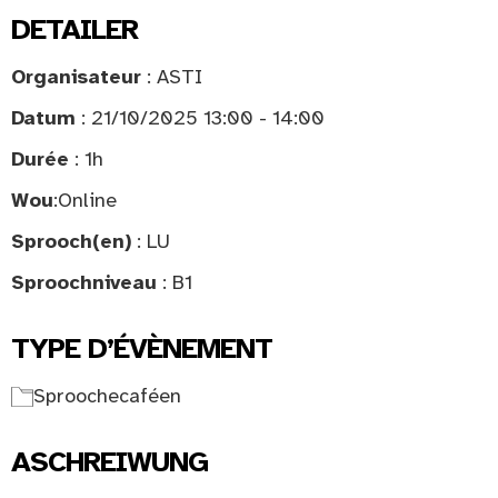
DETAILER
Organisateur
: ASTI
Datum
: 21/10/2025 13:00 - 14:00
Durée
: 1h
Wou
:
Online
Sprooch(en)
: LU
Sproochniveau
: B1
TYPE D’ÉVÈNEMENT
Sproochecaféen
ASCHREIWUNG