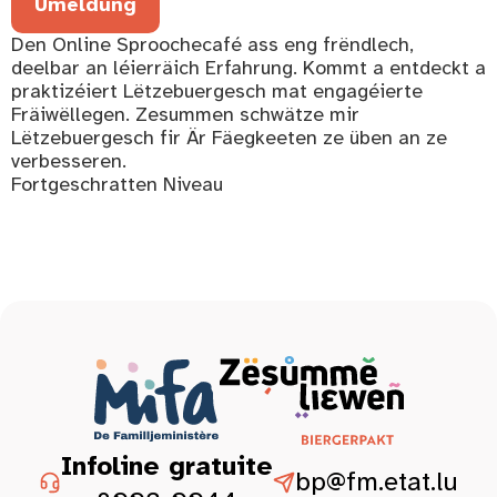
Umeldung
Den Online Sproochecafé ass eng frëndlech,
deelbar an léierräich Erfahrung. Kommt a entdeckt a
praktizéiert Lëtzebuergesch mat engagéierte
Fräiwëllegen. Zesummen schwätze mir
Lëtzebuergesch fir Är Fäegkeeten ze üben an ze
verbesseren.
Fortgeschratten Niveau
Infoline gratuite
bp@fm.etat.lu