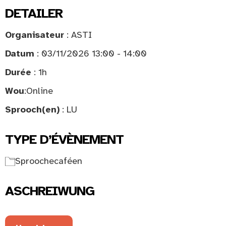
DETAILER
Organisateur
: ASTI
Datum
: 03/11/2026 13:00 - 14:00
Durée
: 1h
Wou
:
Online
Sprooch(en)
: LU
TYPE D’ÉVÈNEMENT
Sproochecaféen
ASCHREIWUNG