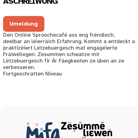
ASCHREIWUNG
Umeldung
Den Online Sproochecafé ass eng frëndlech,
deelbar an léierräich Erfahrung. Kommt a entdeckt a
praktizéiert Lëtzebuergesch mat engagéierte
Fräiwëllegen. Zesummen schwätze mir
Lëtzebuergesch fir Är Fäegkeeten ze üben an ze
verbesseren.
Fortgeschratten Niveau