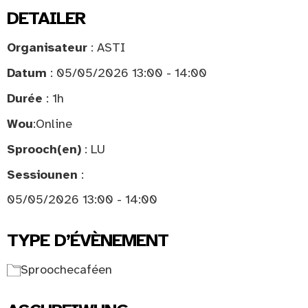
DETAILER
Organisateur
: ASTI
Datum
: 05/05/2026 13:00 - 14:00
Durée
: 1h
Wou
:
Online
Sprooch(en)
: LU
Sessiounen
:
05/05/2026 13:00 - 14:00
TYPE D’ÉVÈNEMENT
Sproochecaféen