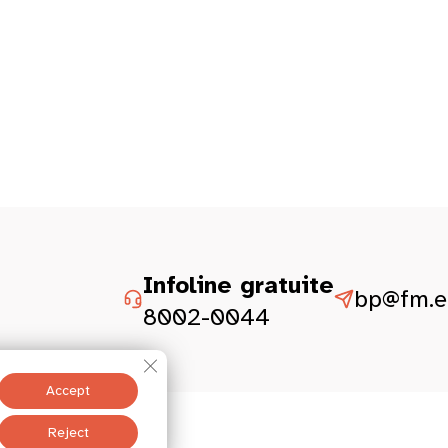
Infoline gratuite
bp@fm.et
8002-0044
Close GDPR Cookie Banner
Accept
istesch Aspekter
Reject