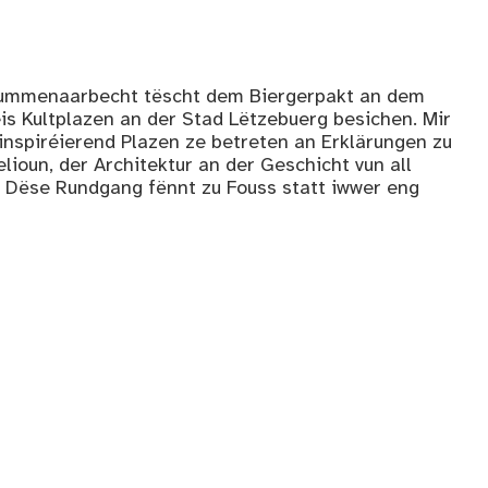
summenaarbecht tëscht dem Biergerpakt an dem
éis Kultplazen an der Stad Lëtzebuerg besichen. Mir
 inspiréierend Plazen ze betreten an Erklärungen zu
elioun, der Architektur an der Geschicht vun all
n. Dëse Rundgang fënnt zu Fouss statt iwwer eng