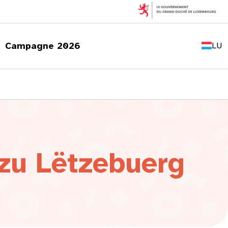
FR
EN
Campagne 2026
LU
DE
 zu Lëtzebuerg