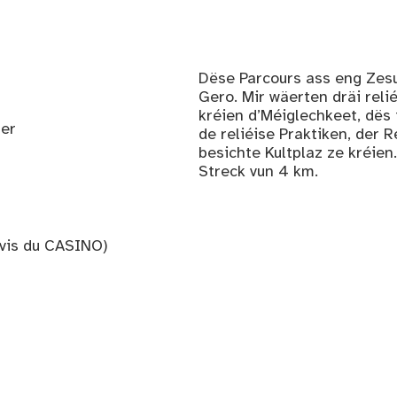
Dëse Parcours ass eng Ze
Gero. Mir wäerten dräi reli
kréien d’Méiglechkeet, dës
ter
de reliéise Praktiken, der R
besichte Kultplaz ze kréie
Streck vun 4 km.
vis du CASINO)