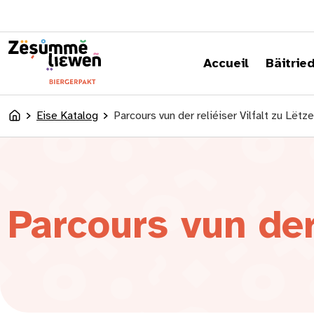
content
Accueil
Bäitrie
Eise Katalog
Parcours vun der reliéiser Vilfalt zu Lëtz
Accueil
Parcours vun der