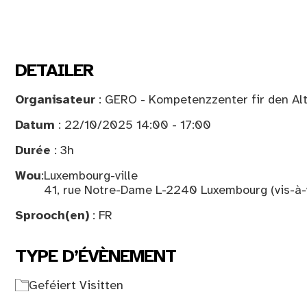
DETAILER
Organisateur
: GERO - Kompetenzzenter fir den Al
Datum
: 22/10/2025 14:00 - 17:00
Durée
: 3h
Wou
:
Luxembourg-ville
41, rue Notre-Dame L-2240 Luxembourg (vis-à-
Sprooch(en)
: FR
TYPE D’ÉVÈNEMENT
Geféiert Visitten