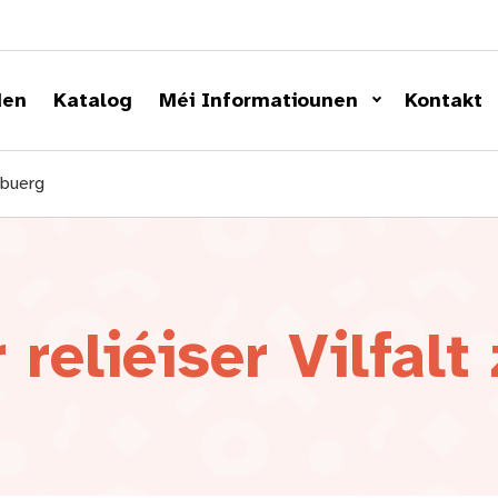
den
Katalog
Méi Informatiounen
Kontakt
ebuerg
 reliéiser Vilfalt