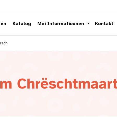
den
Katalog
Méi Informatiounen
Kontakt
rsch
m Chrëschtmaart