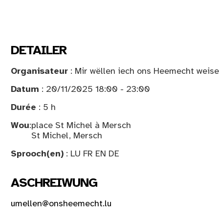
DETAILER
Organisateur
: Mir wëllen iech ons Heemecht weise
Datum
: 20/11/2025 18:00 - 23:00
Durée
: 5 h
Wou
:
place St Michel à Mersch
St Michel, Mersch
Sprooch(en)
: LU FR EN DE
ASCHREIWUNG
umellen@onsheemecht.lu