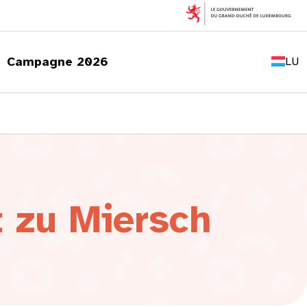
FR
EN
Campagne 2026
LU
DE
 zu Miersch