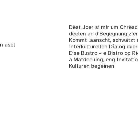
Dëst Joer si mir um Chrësc
deelen an d’Begegnung z’erl
Kommt laanscht, schwätzt m
n asbl
interkulturellen Dialog duer
Eise Bustro – e Bistro op R
a Matdeelung, eng Invitatio
Kulturen begéinen