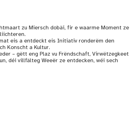
htmaart zu Miersch dobäi, fir e waarme Moment ze
iichteren.
at eis a entdeckt eis Initiativ ronderëm den
ch Konscht a Kultur.
ieder – gëtt eng Plaz vu Frëndschaft, Virwëtzegkeet
un, déi villfälteg Weeër ze entdecken, wéi sech