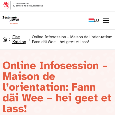
content
FR
EN
LU
DE
Men
Eise
Online Infosession – Maison de l’orientation:
Accueil
Katalog
Fann däi Wee – hei geet et lass!
Online Infosession –
Maison de
l’orientation: Fann
däi Wee – hei geet et
lass!