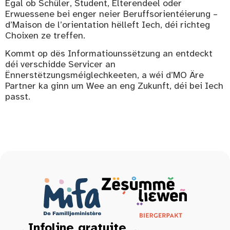
Egal ob Schüler, Student, Elterendeel oder
Erwuessene bei enger neier Beruffsorientéierung –
d’Maison de l’orientation hëlleft Iech, déi richteg
Choixen ze treffen.
Kommt op dës Informatiounssëtzung an entdeckt
déi verschidde Servicer an
Ënnerstëtzungsméiglechkeeten, a wéi d’MO Äre
Partner ka ginn um Wee an eng Zukunft, déi bei Iech
passt.
Infoline gratuite