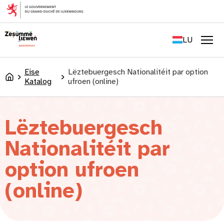
content
FR
EN
LU
DE
Men
Eise
Lëztebuergesch Nationalitéit par option
Accueil
Katalog
ufroen (online)
Lëztebuergesch
Nationalitéit par
option ufroen
(online)