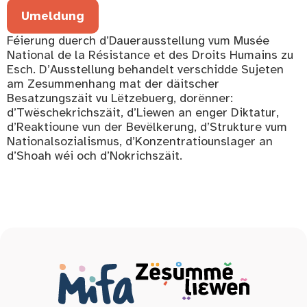
Umeldung
Féierung duerch d’Dauerausstellung vum Musée
National de la Résistance et des Droits Humains zu
Esch. D’Ausstellung behandelt verschidde Sujeten
am Zesummenhang mat der däitscher
Besatzungszäit vu Lëtzebuerg, dorënner:
d’Twëschekrichszäit, d’Liewen an enger Diktatur,
d’Reaktioune vun der Bevëlkerung, d’Strukture vum
Nationalsozialismus, d’Konzentratiounslager an
d’Shoah wéi och d’Nokrichszäit.