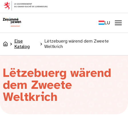
content
FR
EN
LU
DE
Men
Eise
Lëtzebuerg wärend dem Zweete
Accueil
Katalog
Weltkrich
Lëtzebuerg wärend
dem Zweete
Weltkrich