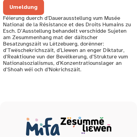
Umeldung
Féierung duerch d’Dauerausstellung vum Musée
National de la Résistance et des Droits Humains zu
Esch. D’Ausstellung behandelt verschidde Sujeten
am Zesummenhang mat der däitscher
Besatzungszäit vu Lëtzebuerg, dorënner:
d’Twëschekrichszäit, d’Liewen an enger Diktatur,
d’Reaktioune vun der Bevëlkerung, d’Strukture vum
Nationalsozialismus, d’Konzentratiounslager an
d’Shoah wéi och d’Nokrichszäit.