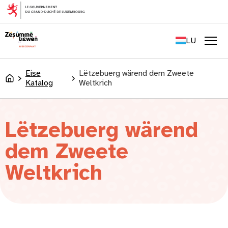
content
FR
EN
LU
DE
Men
Eise
Lëtzebuerg wärend dem Zweete
Accueil
Katalog
Weltkrich
Lëtzebuerg wärend
dem Zweete
Weltkrich