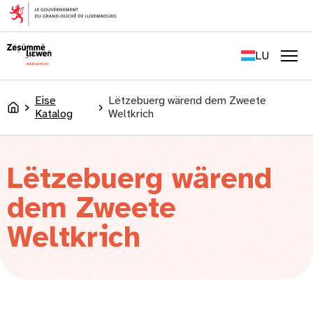
content
FR
EN
LU
DE
Men
Eise
Lëtzebuerg wärend dem Zweete
Accueil
Katalog
Weltkrich
Lëtzebuerg wärend
dem Zweete
Weltkrich