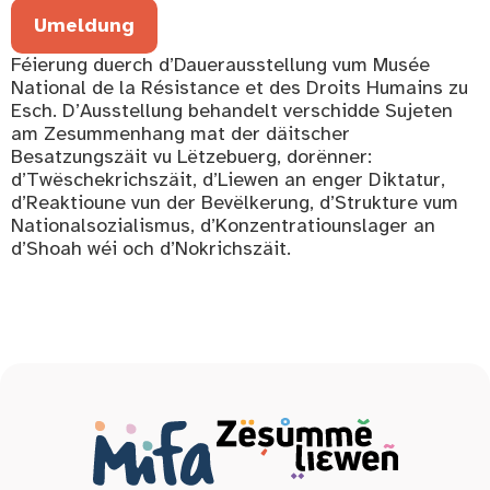
Umeldung
Féierung duerch d’Dauerausstellung vum Musée
National de la Résistance et des Droits Humains zu
Esch. D’Ausstellung behandelt verschidde Sujeten
am Zesummenhang mat der däitscher
Besatzungszäit vu Lëtzebuerg, dorënner:
d’Twëschekrichszäit, d’Liewen an enger Diktatur,
d’Reaktioune vun der Bevëlkerung, d’Strukture vum
Nationalsozialismus, d’Konzentratiounslager an
d’Shoah wéi och d’Nokrichszäit.