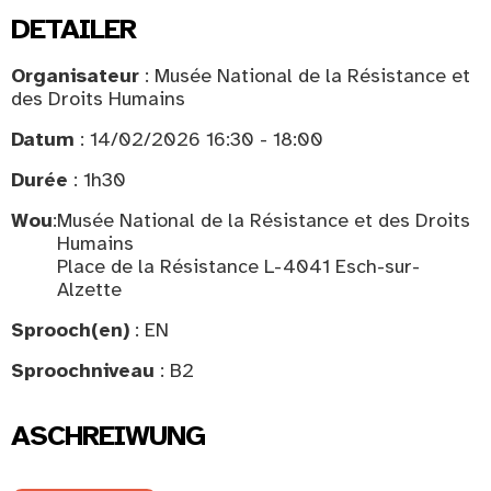
DETAILER
Organisateur
: Musée National de la Résistance et
des Droits Humains
Datum
: 14/02/2026 16:30 - 18:00
Durée
: 1h30
Wou
:
Musée National de la Résistance et des Droits
Humains
Place de la Résistance L-4041 Esch-sur-
Alzette
Sprooch(en)
: EN
Sproochniveau
: B2
ASCHREIWUNG