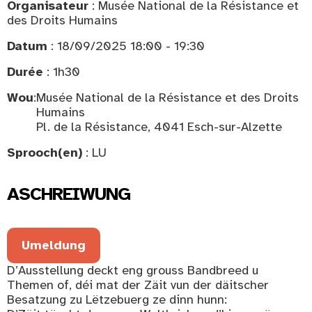
Organisateur
: Musée National de la Résistance et
des Droits Humains
Datum
: 18/09/2025 18:00 - 19:30
Durée
: 1h30
Wou
:
Musée National de la Résistance et des Droits
Humains
Pl. de la Résistance, 4041 Esch-sur-Alzette
Sprooch(en)
: LU
ASCHREIWUNG
Umeldung
D’Ausstellung deckt eng grouss Bandbreed u
Themen of, déi mat der Zäit vun der däitscher
Besatzung zu Lëtzebuerg ze dinn hunn: