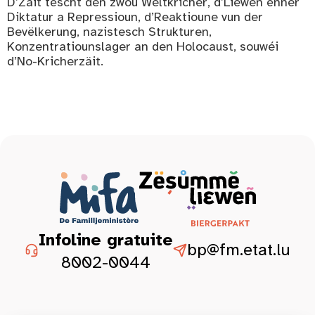
D’Zäit tëscht den zwou Weltkricher, d’Liewen ënner
Diktatur a Repressioun, d’Reaktioune vun der
Bevëlkerung, nazistesch Strukturen,
Konzentratiounslager an den Holocaust, souwéi
d’No-Kricherzäit.
Infoline gratuite
bp@fm.etat.lu
8002-0044