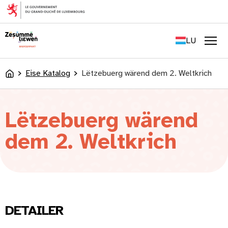
content
FR
EN
LU
DE
Men
Eise Katalog
Lëtzebuerg wärend dem 2. Weltkrich
Accueil
Lëtzebuerg wärend
dem 2. Weltkrich
DETAILER