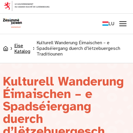
content
FR
EN
LU
DE
Men
Kulturell Wanderung Éimaischen – e
Eise
Spadséiergang duerch d’lëtzebuergesch
Accueil
Katalog
Traditiounen
Kulturell Wanderung
Éimaischen – e
Spadséiergang
duerch
d’lëtzebuergesch