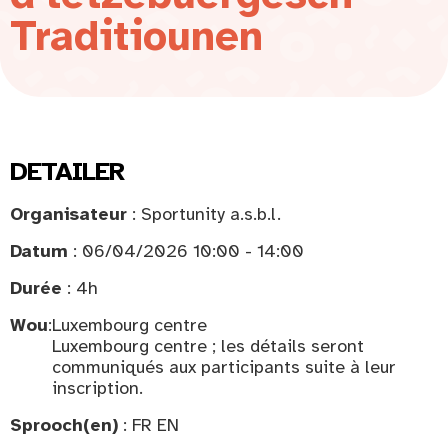
Traditiounen
DETAILER
Organisateur
: Sportunity a.s.b.l.
Datum
: 06/04/2026 10:00 - 14:00
Durée
: 4h
Wou
:
Luxembourg centre
Luxembourg centre ; les détails seront
communiqués aux participants suite à leur
inscription.
Sprooch(en)
: FR EN