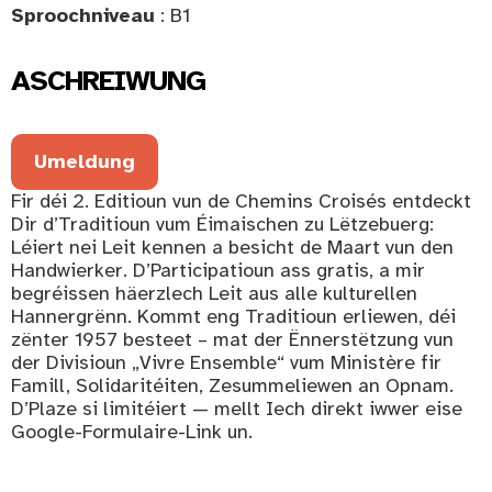
Sproochniveau
: B1
ASCHREIWUNG
Umeldung
Fir déi 2. Editioun vun de Chemins Croisés entdeckt
Dir d’Traditioun vum Éimaischen zu Lëtzebuerg:
Léiert nei Leit kennen a besicht de Maart vun den
Handwierker. D’Participatioun ass gratis, a mir
begréissen häerzlech Leit aus alle kulturellen
Hannergrënn. Kommt eng Traditioun erliewen, déi
zënter 1957 besteet – mat der Ënnerstëtzung vun
der Divisioun „Vivre Ensemble“ vum Ministère fir
Famill, Solidaritéiten, Zesummeliewen an Opnam.
D’Plaze si limitéiert — mellt Iech direkt iwwer eise
Google-Formulaire-Link un.