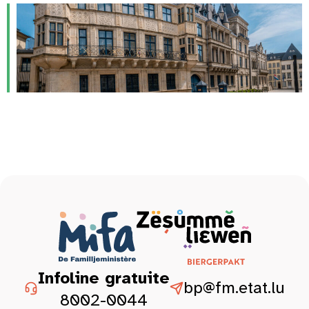
Infoline gratuite
bp@fm.etat.lu
8002-0044