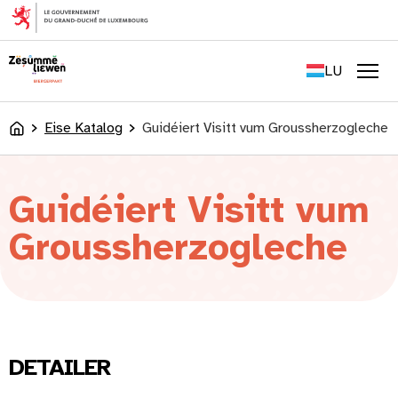
content
FR
EN
LU
DE
Men
Eise Katalog
Guidéiert Visitt vum Groussherzogleche
Accueil
Guidéiert Visitt vum
Groussherzogleche
DETAILER