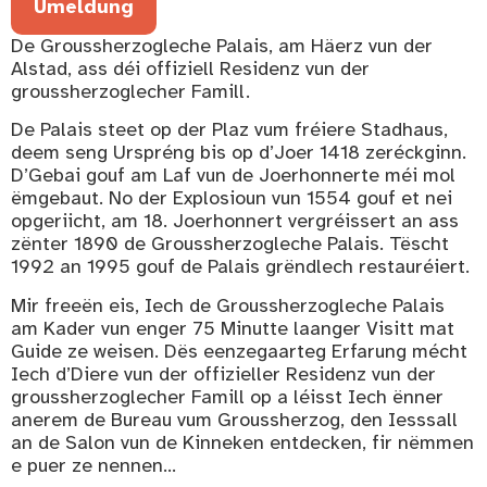
Umeldung
De Groussherzogleche Palais, am Häerz vun der
Alstad, ass déi offiziell Residenz vun der
groussherzoglecher Famill.
De Palais steet op der Plaz vum fréiere Stadhaus,
deem seng Urspréng bis op d’Joer 1418 zeréckginn.
D’Gebai gouf am Laf vun de Joerhonnerte méi mol
ëmgebaut. No der Explosioun vun 1554 gouf et nei
opgeriicht, am 18. Joerhonnert vergréissert an ass
zënter 1890 de Groussherzogleche Palais. Tëscht
1992 an 1995 gouf de Palais grëndlech restauréiert.
Mir freeën eis, Iech de Groussherzogleche Palais
am Kader vun enger 75 Minutte laanger Visitt mat
Guide ze weisen. Dës eenzegaarteg Erfarung mécht
Iech d’Diere vun der offizieller Residenz vun der
groussherzoglecher Famill op a léisst Iech ënner
anerem de Bureau vum Groussherzog, den Iesssall
an de Salon vun de Kinneken entdecken, fir nëmmen
e puer ze nennen…