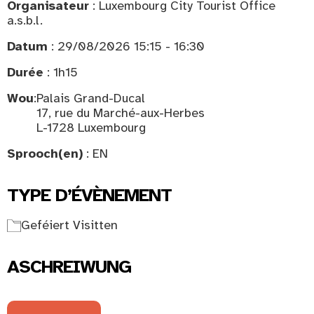
Organisateur
: Luxembourg City Tourist Office
a.s.b.l.
Datum
: 29/08/2026 15:15 - 16:30
Durée
: 1h15
Wou
:
Palais Grand-Ducal
17, rue du Marché-aux-Herbes
L-1728 Luxembourg
Sprooch(en)
: EN
TYPE D’ÉVÈNEMENT
Geféiert Visitten
ASCHREIWUNG