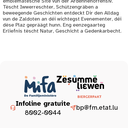
emblematesche Site vun der Ardennenoffensiv.
Tëscht Iwwerreschter, Schützengräben a
beweegende Geschichten entdeckt Dir den Alldag
vun de Zaldoten an déi wichtegst Evenementer, déi
dëse Plaz gepräägt hunn. Eng eenzegaarteg
Erliefnis tëscht Natur, Geschicht a Gedenkarbecht.
Infoline gratuite
bp@fm.etat.lu
8002-0044