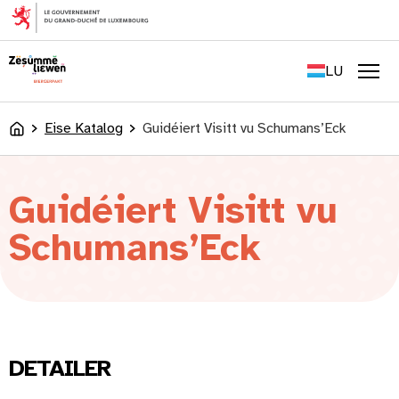
content
FR
EN
LU
DE
Men
Eise Katalog
Guidéiert Visitt vu Schumans’Eck
Accueil
Guidéiert Visitt vu
Schumans’Eck
DETAILER