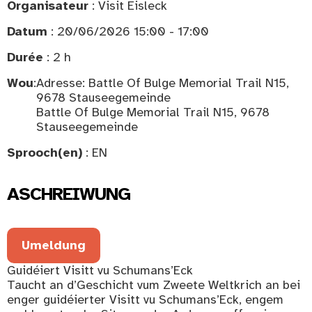
Organisateur
: Visit Eisleck
Datum
: 20/06/2026 15:00 - 17:00
Durée
: 2 h
Wou
:
Adresse: Battle Of Bulge Memorial Trail N15,
9678 Stauseegemeinde
Battle Of Bulge Memorial Trail N15, 9678
Stauseegemeinde
Sprooch(en)
: EN
ASCHREIWUNG
Umeldung
Guidéiert Visitt vu Schumans’Eck
Taucht an d’Geschicht vum Zweete Weltkrich an bei
enger guidéierter Visitt vu Schumans’Eck, engem