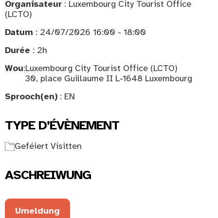
Organisateur
: Luxembourg City Tourist Office
(LCTO)
Datum
: 24/07/2026 16:00 - 18:00
Durée
: 2h
Wou
:
Luxembourg City Tourist Office (LCTO)
30, place Guillaume II L-1648 Luxembourg
Sprooch(en)
: EN
TYPE D’ÉVÈNEMENT
Geféiert Visitten
ASCHREIWUNG
Umeldung