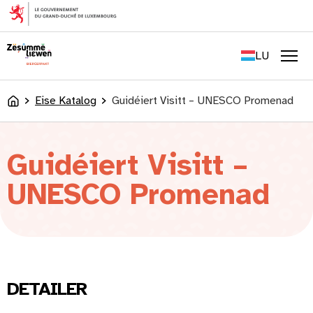
content
FR
EN
LU
DE
Men
Eise Katalog
Guidéiert Visitt – UNESCO Promenad
Accueil
Guidéiert Visitt –
UNESCO Promenad
DETAILER