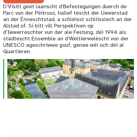
D’Visitt geet laanscht d’Befestegungen duerch de
Parc vun der Péitruss, hallef tëscht der Uewerstad
an der Ënneschtstad, a schléisst schliisslech an der
Alstad of. Si bitt vill Perspektiven op
d’Iwwerreschter vun der ale Festung, déi 1994 als
städtescht Ensemble an d’Weltierwelëscht vun der
UNESCO ageschriwwe gouf, genee wéi och déi al
Quartieren.