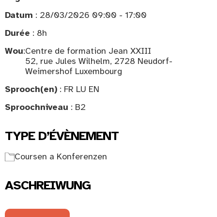
Datum
: 28/03/2026 09:00 - 17:00
Durée
: 8h
Wou
:
Centre de formation Jean XXIII
52, rue Jules Wilhelm, 2728 Neudorf-
Weimershof Luxembourg
Sprooch(en)
: FR LU EN
Sproochniveau
: B2
TYPE D’ÉVÈNEMENT
Coursen a Konferenzen
ASCHREIWUNG