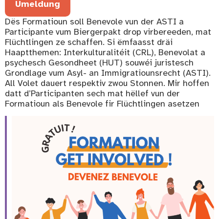
Umeldung
Dës Formatioun soll Benevole vun der ASTI a
Participante vum Biergerpakt drop virbereeden, mat
Flüchtlingen ze schaffen. Si ëmfaasst dräi
Haaptthemen: Interkulturalitéit (CRL), Benevolat a
psychesch Gesondheet (HUT) souwéi juristesch
Grondlage vum Asyl- an Immigratiounsrecht (ASTI).
All Volet dauert respektiv zwou Stonnen. Mir hoffen
datt d’Participanten sech mat hëllef vun der
Formatioun als Benevole fir Flüchtlingen asetzen