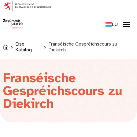
content
FR
EN
LU
DE
Men
Eise
Franséische Gespréichscours zu
Accueil
Katalog
Diekirch
Franséische
Gespréichscours zu
Diekirch