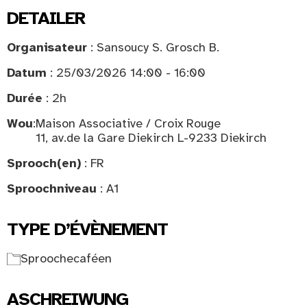
DETAILER
Organisateur
: Sansoucy S. Grosch B.
Datum
: 25/03/2026 14:00 - 16:00
Durée
: 2h
Wou
:
Maison Associative / Croix Rouge
11, av.de la Gare Diekirch L-9233 Diekirch
Sprooch(en)
: FR
Sproochniveau
: A1
TYPE D’ÉVÈNEMENT
Sproochecaféen
ASCHREIWUNG