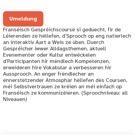
Umeldung
Franséisch Gespréichscoursë si geduecht, fir de
Léierenden ze hëllefen, d’Sprooch op eng natierlech
an interaktiv Aart a Weis ze üben. Duerch
Gespréicher iwwer Alldagsthemen, aktuell
Evenementer oder Kultur entwéckelen
d’Participanten hir mëndlech Kompetenzen,
erweideren hire Vokabular a verbesseren hir
Aussprooch. An enger frëndlecher an
ënnerstëtzender Atmosphär hëllefen dës Coursen,
méi Selbstvertrauen ze kréien an méi einfach op
Franséisch ze kommunizéieren. (Sproochniveau: all
Niveauen)