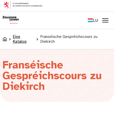
content
FR
EN
LU
DE
Men
Eise
Franséische Gespréichscours zu
Accueil
Katalog
Diekirch
Franséische
Gespréichscours zu
Diekirch