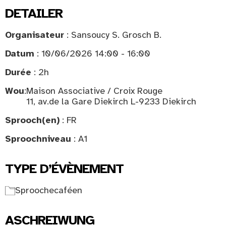
DETAILER
Organisateur
: Sansoucy S. Grosch B.
Datum
: 10/06/2026 14:00 - 16:00
Durée
: 2h
Wou
:
Maison Associative / Croix Rouge
11, av.de la Gare Diekirch L-9233 Diekirch
Sprooch(en)
: FR
Sproochniveau
: A1
TYPE D’ÉVÈNEMENT
Sproochecaféen
ASCHREIWUNG