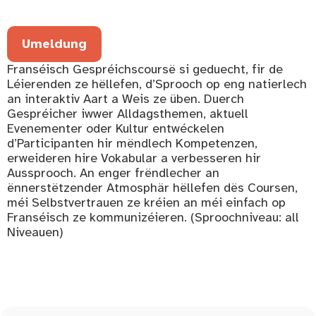
Umeldung
Franséisch Gespréichscoursë si geduecht, fir de
Léierenden ze hëllefen, d’Sprooch op eng natierlech
an interaktiv Aart a Weis ze üben. Duerch
Gespréicher iwwer Alldagsthemen, aktuell
Evenementer oder Kultur entwéckelen
d’Participanten hir mëndlech Kompetenzen,
erweideren hire Vokabular a verbesseren hir
Aussprooch. An enger frëndlecher an
ënnerstëtzender Atmosphär hëllefen dës Coursen,
méi Selbstvertrauen ze kréien an méi einfach op
Franséisch ze kommunizéieren. (Sproochniveau: all
Niveauen)