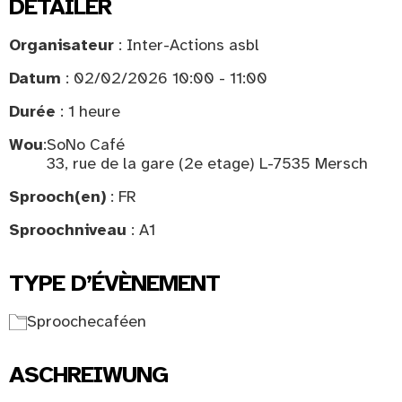
DETAILER
Organisateur
: Inter-Actions asbl
Datum
: 02/02/2026 10:00 - 11:00
Durée
: 1 heure
Wou
:
SoNo Café
33, rue de la gare (2e etage) L-7535 Mersch
Sprooch(en)
: FR
Sproochniveau
: A1
TYPE D’ÉVÈNEMENT
Sproochecaféen
ASCHREIWUNG