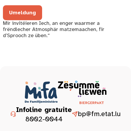
Umeldung
Mir invitéieren Iech, an enger waarmer a
frëndlecher Atmosphär matzemaachen, fir
d’Sprooch ze üben.“
Infoline gratuite
bp@fm.etat.lu
8002-0044