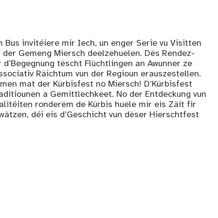
Bus invitéiere mir Iech, un enger Serie vu Visitten
 an der Gemeng Miersch deelzehuelen. Dës Rendez-
ir d’Begegnung tëscht Flüchtlingen an Awunner ze
associativ Räichtum vun der Regioun erauszestellen.
en mat der Kürbisfest no Miersch! D’Kürbisfest
traditiounen a Gemittlechkeet. No der Entdeckung vun
itéiten ronderëm de Kürbis huele mir eis Zäit fir
wätzen, déi eis d’Geschicht vun dëser Hierschtfest