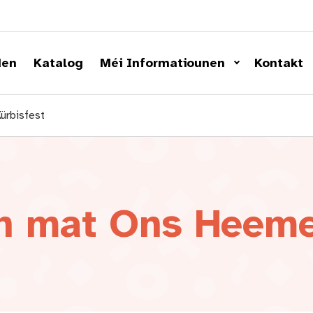
den
Katalog
Méi Informatiounen
Kontakt
ürbisfest
h mat Ons Heemec