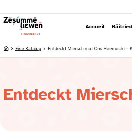
content
Accueil
Bäitrie
Eise Katalog
Entdeckt Miersch mat Ons Heemecht – K
Accueil
Entdeckt Miersc