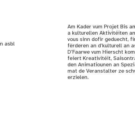
Am Kader vum Projet Bis am 
a kulturellen Aktivitéiten
vous sinn dofir geduecht, f
n asbl
fërderen an d’kulturell an 
D’Faarwe vum Hierscht komm
feiert Kreativitéit, Saison
den Animatiounen an Spezial
mat de Veranstalter ze sch
erzielen.