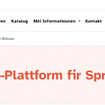
den
Katalog
Méi Informatiounen
Kontakt
 Altissia
-Plattform fir Sp