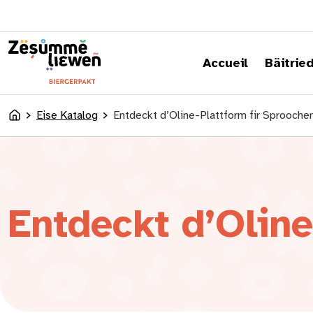
content
Accueil
Bäitrie
Eise Katalog
Entdeckt d’Oline-Plattform fir Sproochen
Accueil
Entdeckt d’Oline