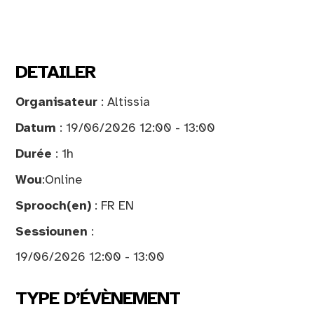
DETAILER
Organisateur
: Altissia
Datum
: 19/06/2026 12:00 - 13:00
Durée
: 1h
Wou
:
Online
Sprooch(en)
: FR EN
Sessiounen
:
19/06/2026 12:00 - 13:00
TYPE D’ÉVÈNEMENT