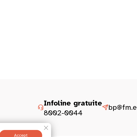
Infoline gratuite
bp@fm.et
8002-0044
Close GDPR Cookie Banner
Accept