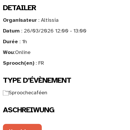
DETAILER
Organisateur
: Altissia
Datum
: 26/03/2026 12:00 - 13:00
Durée
: 1h
Wou
:
Online
Sprooch(en)
: FR
TYPE D’ÉVÈNEMENT
Sproochecaféen
ASCHREIWUNG