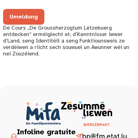
Umeldung
De Cours „De Groussherzogtum Lëtzebuerg
entdecken“ erméiglecht et, d’Kenntnisser iwwer
d’Land, seng Identitéit a seng Funktiounsweis ze
verdéiwen a riicht sech souwuel un Awunner wéi un
nei Zouzéiend.
Infoline gratuite
bp@fm.etat.lu