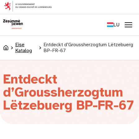
content
FR
EN
LU
DE
Men
Eise
Entdeckt d’Groussherzogtum Lëtzebuerg
Accueil
Katalog
BP-FR-67
Entdeckt
d’Groussherzogtum
Lëtzebuerg BP-FR-67