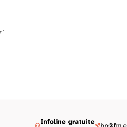
n"
Infoline gratuite
bp@fm.et