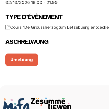
02/10/2026 18:00 - 21:00
TYPE D’ÉVÈNEMENT
Cours "De Groussherzogtum Lëtzebuerg entdecke
ASCHREIWUNG
Umeldung