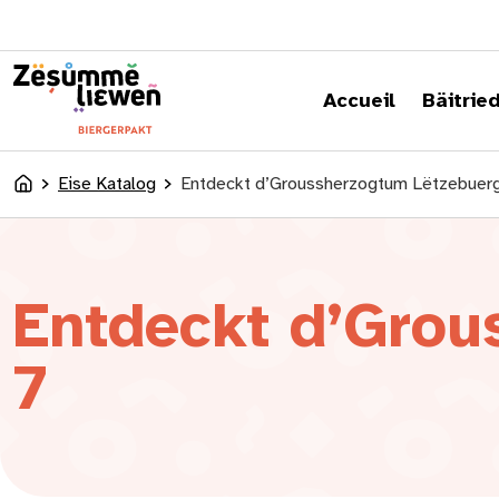
content
Accueil
Bäitrie
Eise Katalog
Entdeckt d’Groussherzogtum Lëtzebuer
Accueil
Entdeckt d’Grou
7