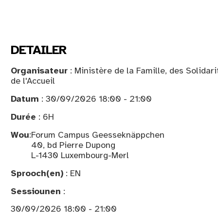
DETAILER
Organisateur
: Ministère de la Famille, des Solidar
de l'Accueil
Datum
: 30/09/2026 18:00 - 21:00
Durée
: 6H
Wou
:
Forum Campus Geesseknäppchen
40, bd Pierre Dupong
L-1430 Luxembourg-Merl
Sprooch(en)
: EN
Sessiounen
:
30/09/2026 18:00 - 21:00