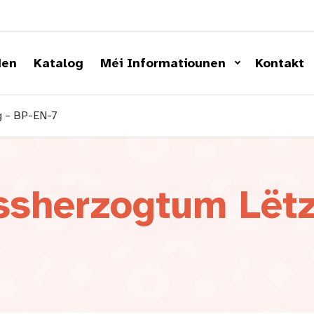
den
Katalog
Méi Informatiounen
Kontakt
g – BP-EN-7
ssherzogtum Lët