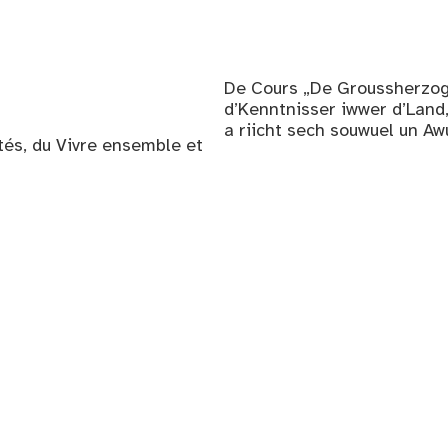
De Cours „De Groussherzog
d’Kenntnisser iwwer d’Land
a riicht sech souwuel un Aw
ités, du Vivre ensemble et