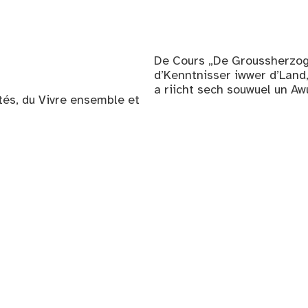
De Cours „De Groussherzog
d’Kenntnisser iwwer d’Land
a riicht sech souwuel un Aw
ités, du Vivre ensemble et