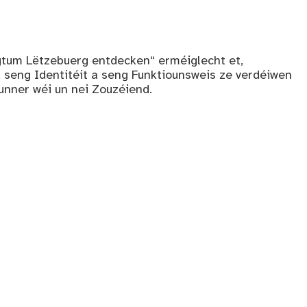
tum Lëtzebuerg entdecken“ erméiglecht et,
, seng Identitéit a seng Funktiounsweis ze verdéiwen
unner wéi un nei Zouzéiend.