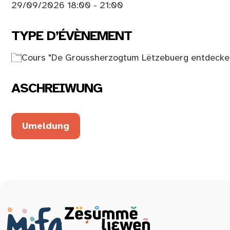
29/09/2026 18:00 - 21:00
TYPE D’ÉVÈNEMENT
Cours "De Groussherzogtum Lëtzebuerg entdecke
ASCHREIWUNG
Umeldung