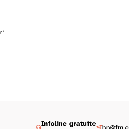
n"
Infoline gratuite
bp@fm.et