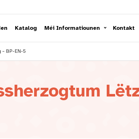
den
Katalog
Méi Informatiounen
Kontakt
g – BP-EN-5
ssherzogtum Lët