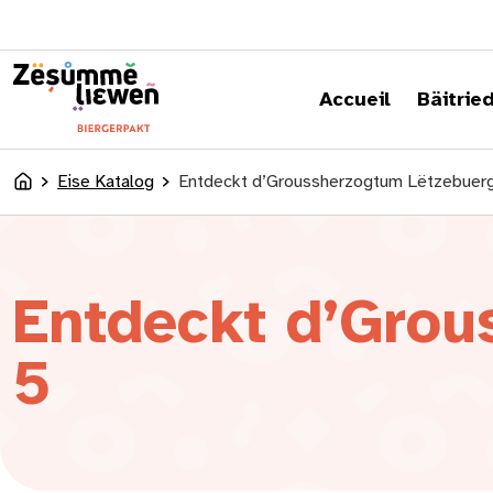
content
Accueil
Bäitrie
Eise Katalog
Entdeckt d’Groussherzogtum Lëtzebuer
Accueil
Entdeckt d’Grou
5