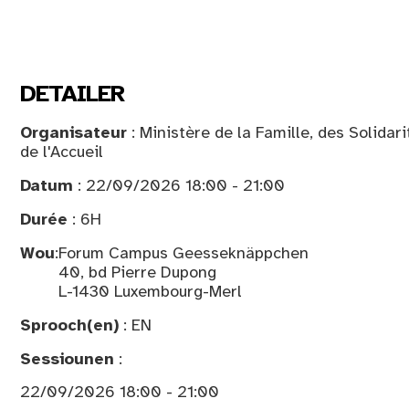
DETAILER
Organisateur
: Ministère de la Famille, des Solidar
de l'Accueil
Datum
: 22/09/2026 18:00 - 21:00
Durée
: 6H
Wou
:
Forum Campus Geesseknäppchen
40, bd Pierre Dupong
L-1430 Luxembourg-Merl
Sprooch(en)
: EN
Sessiounen
:
22/09/2026 18:00 - 21:00