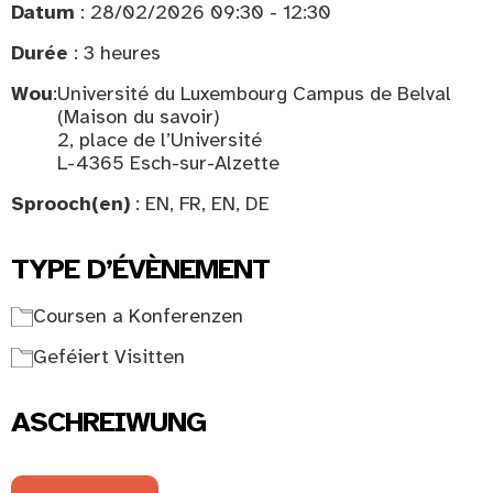
Datum
: 28/02/2026 09:30 - 12:30
Durée
: 3 heures
Wou
:
Université du Luxembourg Campus de Belval
(Maison du savoir)
2, place de l’Université
L-4365 Esch-sur-Alzette
Sprooch(en)
: EN, FR, EN, DE
TYPE D’ÉVÈNEMENT
Coursen a Konferenzen
Geféiert Visitten
ASCHREIWUNG