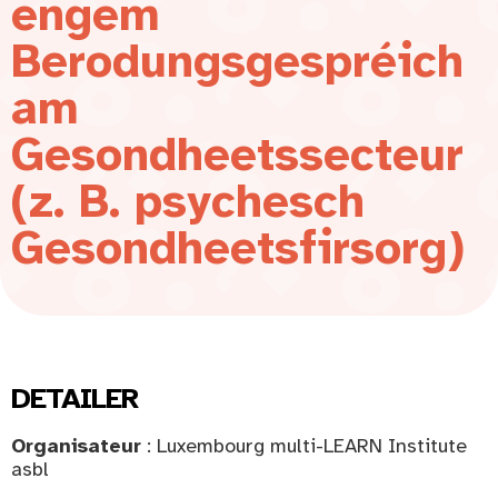
engem
Berodungsgespréich
am
Gesondheetssecteur
(z. B. psychesch
Gesondheetsfirsorg)
DETAILER
Organisateur
: Luxembourg multi-LEARN Institute
asbl