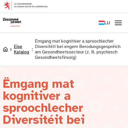
content
FR
EN
LU
DE
Men
Ëmgang mat kognitiver a sproochlecher
Eise
Diversitéit bei engem Berodungsgespréich
Accueil
Katalog
am Gesondheetssecteur (z. B. psychesch
Gesondheetsfirsorg)
Ëmgang mat
kognitiver a
sproochlecher
Diversitéit bei