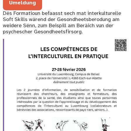
Umeldung
Dës Formatioun befaasst sech mat interkulturelle
Soft Skills wärend der Gesondheetsberodung am
weidere Sënn, zum Beispill am Beräich vun der
psychescher Gesondheetsfirsorg.