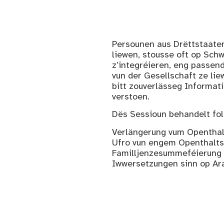
Persounen aus Drëttstaaten
liewen, stousse oft op Sch
z’integréieren, eng passe
vun der Gesellschaft ze li
bitt zouverlässeg Informati
verstoen.
Dës Sessioun behandelt fo
Verlängerung vum Openthalt
Ufro vun engem Openthaltst
Familljenzesummeféierung
Iwwersetzungen sinn op Ara