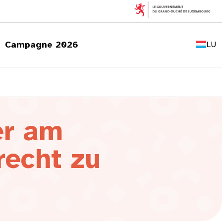
FR
EN
Campagne 2026
LU
DE
er am
echt zu