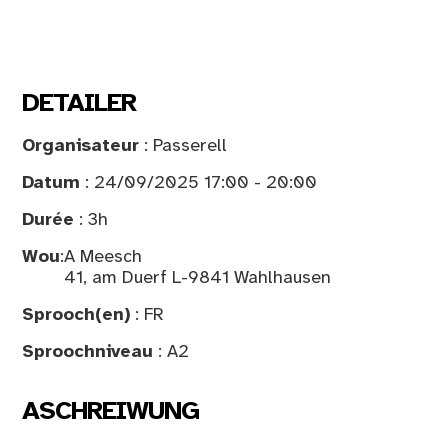
DETAILER
Organisateur
: Passerell
Datum
: 24/09/2025 17:00 - 20:00
Durée
: 3h
Wou
:
A Meesch
41, am Duerf L-9841 Wahlhausen
Sprooch(en)
: FR
Sproochniveau
: A2
ASCHREIWUNG