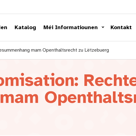
den
Katalog
Méi Informatiounen
Kontakt
Zesummenhang mam Openthaltsrecht zu Lëtzebuerg
misation: Recht
am Openthaltsr