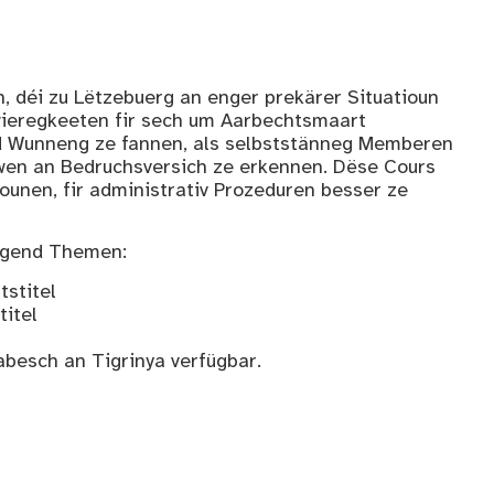
, déi zu Lëtzebuerg an enger prekärer Situatioun
wieregkeeten fir sech um Aarbechtsmaart
nd Wunneng ze fannen, als selbststänneg Memberen
ewen an Bedruchsversich ze erkennen. Dëse Cours
ounen, fir administrativ Prozeduren besser ze
lgend Themen:
stitel
itel
besch an Tigrinya verfügbar.