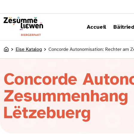
content
Accueil
Bäitrie
Eise Katalog
Concorde Autonomisation: Rechter am 
Accueil
Concorde Autono
Zesummenhang m
Lëtzebuerg