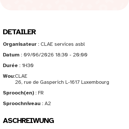
DETAILER
Organisateur
: CLAE services asbl
Datum
: 09/06/2026 18:30 - 20:00
Durée
: 1H30
Wou
:
CLAE
26, rue de Gasperich L-1617 Luxembourg
Sprooch(en)
: FR
Sproochniveau
: A2
ASCHREIWUNG