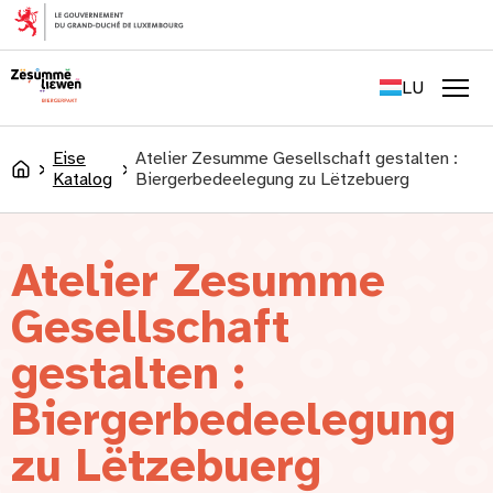
content
FR
EN
LU
DE
Men
Eise
Atelier Zesumme Gesellschaft gestalten :
Accueil
Katalog
Biergerbedeelegung zu Lëtzebuerg
Atelier Zesumme
Gesellschaft
gestalten :
Biergerbedeelegung
zu Lëtzebuerg