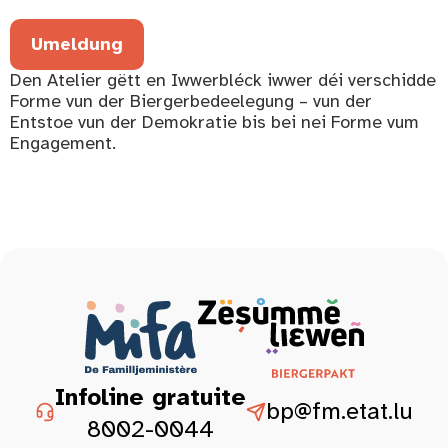
Umeldung
Den Atelier gëtt en Iwwerbléck iwwer déi verschidde
Forme vun der Biergerbedeelegung – vun der
Entstoe vun der Demokratie bis bei nei Forme vum
Engagement.
Infoline gratuite
bp@fm.etat.lu
8002-0044