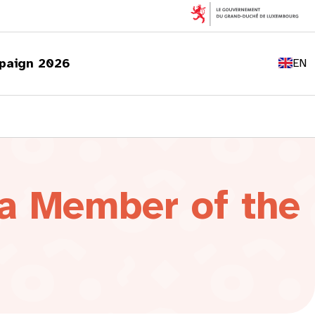
FR
DE
paign 2026
EN
LU
 a Member of the