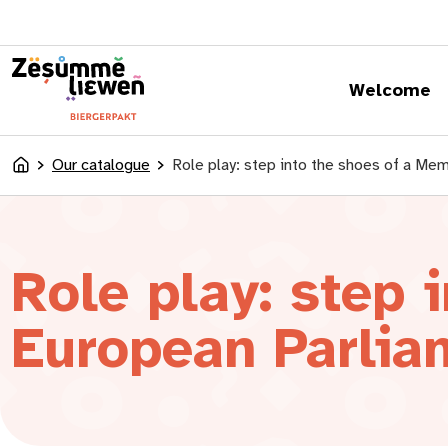
content
Welcome
Our catalogue
Role play: step into the shoes of a Me
Accueil
Role play: step 
European Parlia