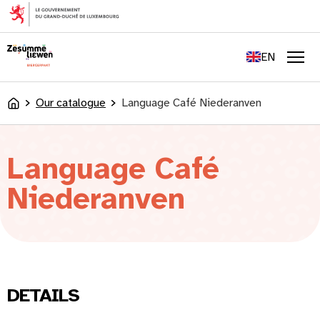
content
FR
DE
EN
LU
Men
Our catalogue
Language Café Niederanven
Accueil
Language Café
Niederanven
DETAILS