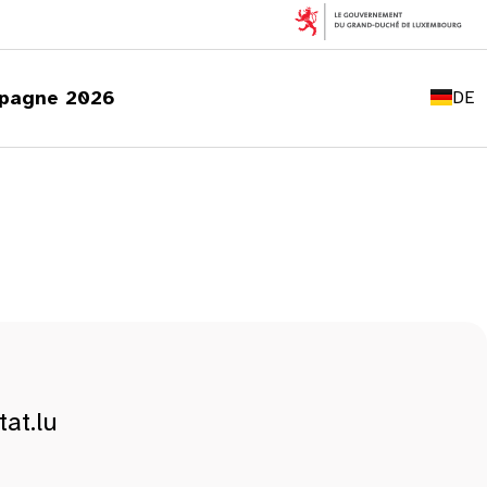
FR
EN
pagne 2026
DE
LU
at.lu