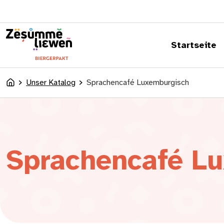
springen
Startseite
Unser Katalog
Sprachencafé Luxemburgisch
Accueil
Sprachencafé L