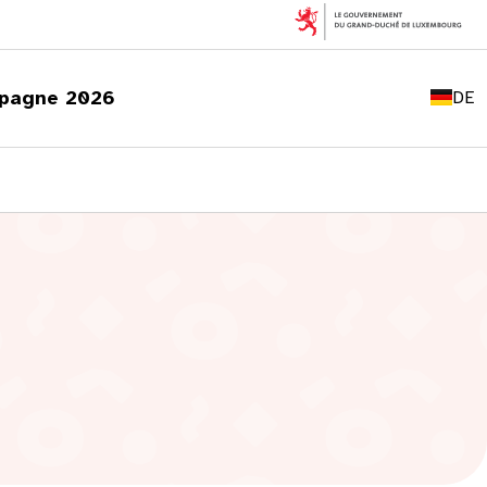
FR
EN
pagne 2026
DE
LU