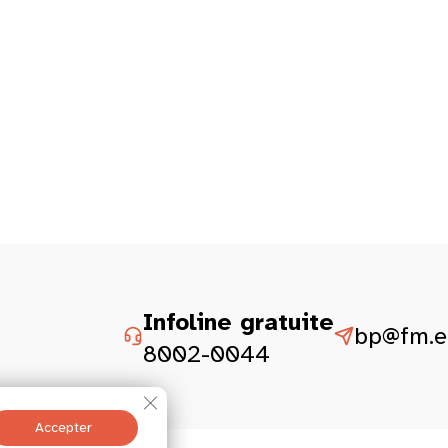
Infoline gratuite
bp@fm.et
8002-0044
Fermer la bannière des cookies GDPR
Accepter