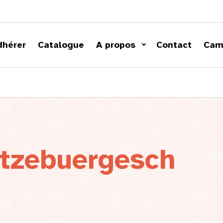
dhérer
Catalogue
A propos
Contact
Cam
ëtzebuergesch