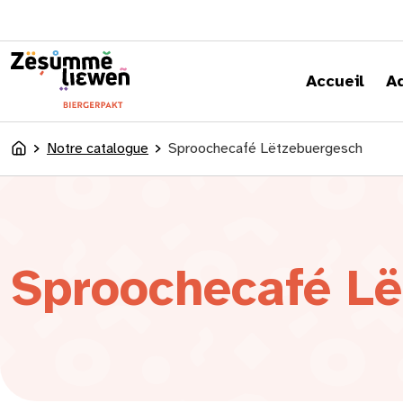
principal
Accueil
A
Notre catalogue
Sproochecafé Lëtzebuergesch
Accueil
Sproochecafé L