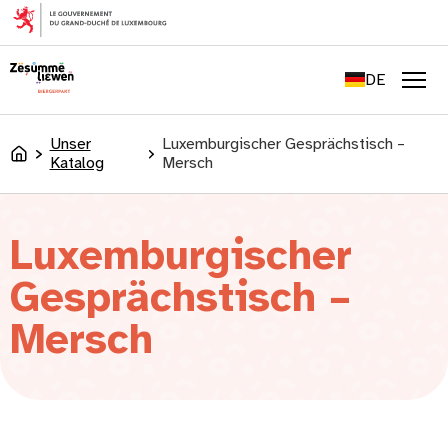
springen
FR
EN
DE
LU
Men
Unser
Luxemburgischer Gesprächstisch –
Accueil
Katalog
Mersch
Luxemburgischer
Gesprächstisch –
Mersch