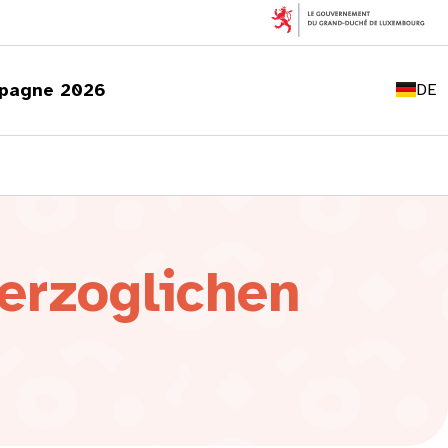
FR
EN
pagne 2026
DE
LU
erzoglichen