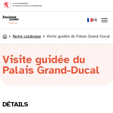
principal
EN
DE
FR
LU
Men
Notre catalogue
Visite guidée du Palais Grand-Ducal
Accueil
Visite guidée du
Palais Grand-Ducal
DÉTAILS