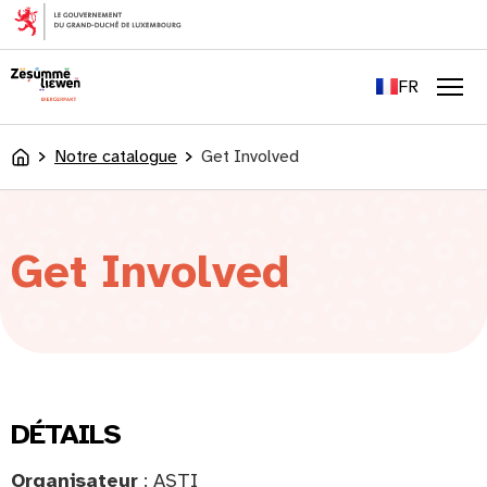
principal
EN
DE
FR
LU
Men
Notre catalogue
Get Involved
Accueil
Get Involved
DÉTAILS
Organisateur
: ASTI