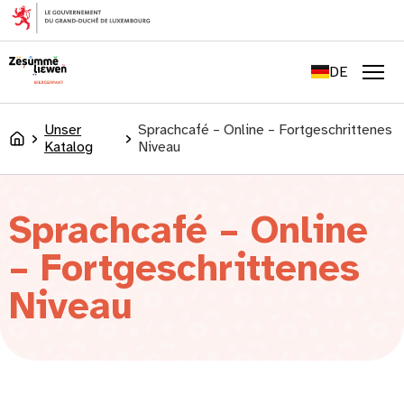
springen
FR
EN
DE
LU
Men
Unser
Sprachcafé – Online – Fortgeschrittenes
Accueil
Katalog
Niveau
Sprachcafé – Online
– Fortgeschrittenes
Niveau