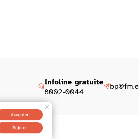
Infoline gratuite
bp@fm.et
8002-0044
Fermer la bannière des cookies GDPR
Accepter
ité
Mentions légales
Rejeter