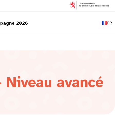
EN
DE
pagne 2026
FR
LU
– Niveau avancé